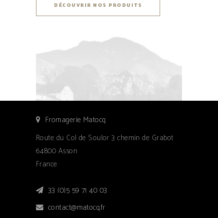
DÉCOUVRIR NOS PRODUITS
Fromagerie Matocq
Route du Col de Soulor 3 chemin de Grabot
64800 Asson
France
33 (0)5 59 71 40 03
contact@matocq.fr