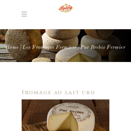
Home
Les Fromages Fermiers
Pur Brebis Fermier
Fromage au lait cru