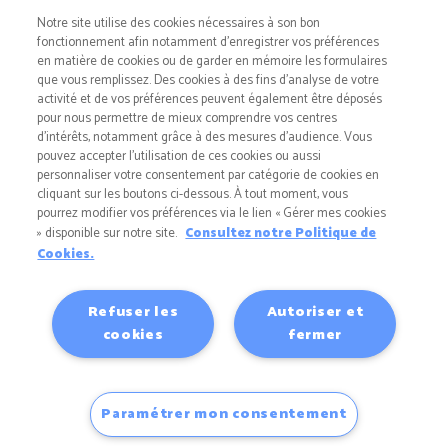
21 juillet 2026
Notre site utilise des cookies nécessaires à son bon
Regard sur l’Assemblée générale de l’AREA
fonctionnement afin notamment d’enregistrer vos préférences
en matière de cookies ou de garder en mémoire les formulaires
15 juillet 2026
que vous remplissez. Des cookies à des fins d’analyse de votre
Le vélo s’invite à la fromagerie Matocq !
activité et de vos préférences peuvent également être déposés
pour nous permettre de mieux comprendre vos centres
8 juillet 2026
d'intérêts, notamment grâce à des mesures d’audience. Vous
Retour sur le Ouzom Tour Trail
pouvez accepter l’utilisation de ces cookies ou aussi
personnaliser votre consentement par catégorie de cookies en
3 juillet 2026
cliquant sur les boutons ci-dessous. À tout moment, vous
pourrez modifier vos préférences via le lien « Gérer mes cookies
» disponible sur notre site.
Consultez notre Politique de
Cookies.
Mentions légales
|
Politique de données
Refuser les
Autoriser et
personnelles
|
Politique de cookies
|
Mentions
cookies
fermer
d'informations RGPD
|
Accessibilité
© 2023 MATOCQ Tous droits réservés | Publié par
MATOCQ | Créé par la société
Aelexa
Paramétrer mon consentement