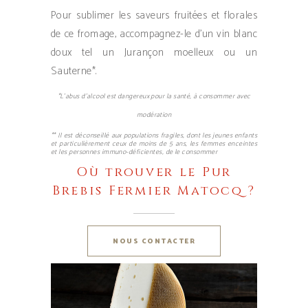
Pour sublimer les saveurs fruitées et florales
de ce fromage, accompagnez-le d’un vin blanc
doux tel un Jurançon moelleux ou un
Sauterne*.
*L’abus d’alcool est dangereux pour la santé, à consommer avec
modération
** Il est déconseillé aux populations fragiles, dont les jeunes enfants
et particulièrement ceux de moins de 5 ans, les femmes enceintes
et les personnes immuno-déficientes, de le consommer
Où trouver le Pur
Brebis Fermier Matocq ?
NOUS CONTACTER