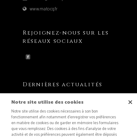
www.matocq.fr
Rejoignez-nous sur les
réseaux sociaux
Dernières actualités
Matocq partenaire du Labass Trail !
Notre site utilise des cookies
21 juillet 2026
Notre site utilise des cookies nécessaires à son bon
Regard sur l’Assemblée générale de l’AREA
fonctionnement afin notamment d’enregistrer vos préférences
en matière de cookies ou de garder en mémoire les formulaires
15 juillet 2026
que vous remplissez. Des cookies à des fins d’analyse de votre
Le vélo s’invite à la fromagerie Matocq !
activité et de vos préférences peuvent également être déposés