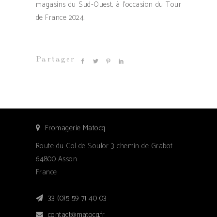
magasins du Sud-Ouest, à l’occasion du Tour
de France 2024.
Partager
Fromagerie Matocq
Route du Col de Soulor 3 chemin de Grabot
64800 Asson
France
33 (0)5 59 71 40 03
contact@matocq.fr