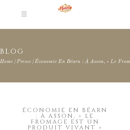
BLOG
Home
Presse
Économie En Béarn : À Asson, « Le From
ÉCONOMIE EN BÉARN
: À ASSON, « LE
FROMAGE EST UN
PRODUIT VIVANT »