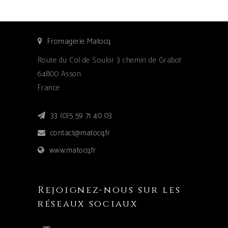
Fromagerie Matocq
Route du Col de Soulor 3 chemin de Grabot
64800 Asson
France
33 (0)5 59 71 40 03
contact@matocq.fr
www.matocq.fr
Rejoignez-nous sur les
réseaux sociaux